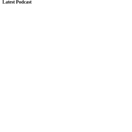
Latest Podcast
295 – Interview with Michael Pisaro (best of)
Search Results placeholder
Previous Episode