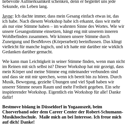
liebevolle Aufmerksamkeit schenken, denn er begleitet uns jede
Sekunde, ein Leben lang.
Jayne
: Ich dachte immer, dass mein Gesang einfach etwas ist, das
ich habe. Nach diesem Workshop habe ich erkannt, dass wir mehr
als nur eine Stimme haben – im wahrsten Sinne des Wortes. Wie wir
unsere Gesangsstimme einsetzen, hängt eng mit unserem inneren
Wohlbefinden zusammen. Wir können unsere Stimme durch
Zuneigung und BestMoves (Körperarbeit) beeinflussen. Das klingt
vielleicht für manche logisch, und ich hatte mir darüber nie wirklich
Gedanken darüber gemacht.
Wie kann man Leichtigkeit in seiner Stimme finden, wenn man nicht
im Reinen mit sich selbst ist? Dieser Workshop hat mir gezeigt, dass
mein Körper und meine Stimme eng miteinander verbunden sind
und dass sie mit mir sprechen, wenn ich bereit bin zu hören. Durch
Musik, Bewegung, gezielte Übungen und viel Spaß haben wir
unserer Stimme neuen Raum und mehr Freiheit gegeben. Ein sehr
inspirierender Workshop. Eigentlich ein Workshop für alle! Danke
dafür!
Bestmove bislang in Düsseldorf in Yogaauszeit, beim
Chorverband oder dem Career Center der Robert-Schumann-
Musikhochschule. Maile mich an bei Interesse. Ich freue mich
auf dich! Danke!