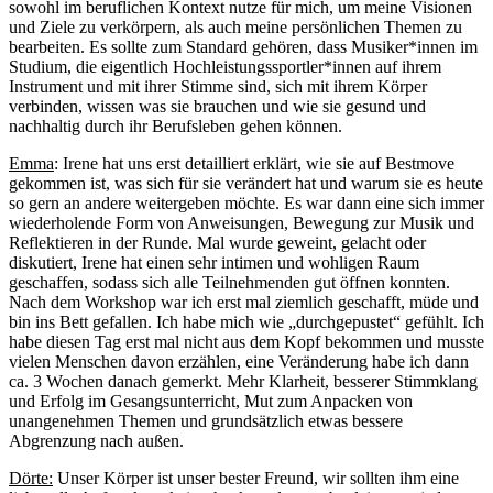
sowohl im beruflichen Kontext nutze für mich, um meine Visionen
und Ziele zu verkörpern, als auch meine persönlichen Themen zu
bearbeiten. Es sollte zum Standard gehören, dass Musiker*innen im
Studium, die eigentlich Hochleistungssportler*innen auf ihrem
Instrument und mit ihrer Stimme sind, sich mit ihrem Körper
verbinden, wissen was sie brauchen und wie sie gesund und
nachhaltig durch ihr Berufsleben gehen können.
Emma
: Irene hat uns erst detailliert erklärt, wie sie auf Bestmove
gekommen ist, was sich für sie verändert hat und warum sie es heute
so gern an andere weitergeben möchte. Es war dann eine sich immer
wiederholende Form von Anweisungen, Bewegung zur Musik und
Reflektieren in der Runde. Mal wurde geweint, gelacht oder
diskutiert, Irene hat einen sehr intimen und wohligen Raum
geschaffen, sodass sich alle Teilnehmenden gut öffnen konnten.
Nach dem Workshop war ich erst mal ziemlich geschafft, müde und
bin ins Bett gefallen. Ich habe mich wie „durchgepustet“ gefühlt. Ich
habe diesen Tag erst mal nicht aus dem Kopf bekommen und musste
vielen Menschen davon erzählen, eine Veränderung habe ich dann
ca. 3 Wochen danach gemerkt. Mehr Klarheit, besserer Stimmklang
und Erfolg im Gesangsunterricht, Mut zum Anpacken von
unangenehmen Themen und grundsätzlich etwas bessere
Abgrenzung nach außen.
Dörte:
Unser Körper ist unser bester Freund, wir sollten ihm eine