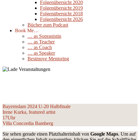
Folgenübersicht 2020
Folgenübersicht 2019
Folgenübersicht 2018
Folgenübersicht 2026
Bücher zum Podcast
Book Me…
… as Sopranistin
… as Teacher
… as Coach
… as Speaker
Bestmove Mentoring
Bayernslam 2024 U-20 Halbfinale
10
Mai
2024
Bayernslam 2024 U-20 Halbfinale

Irene Kurka, featured artist

17Uhr 

Villa Concordia Bamberg
Sie sehen gerade einen Platzhalterinhalt von
Google Maps
. Um auf
den eigentlichen Inhalt zuzugreifen, klicken Sie auf die Schaltfläche