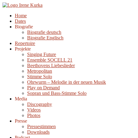
Zum
Inhalt
Home
springen
Dates
Biografie
Biografie deutsch
Biografie Englisch
Repertoire
Projekte
Singing Future
Ensemble SOCELL 21
Beethovens Liebeslieder
Metropolitan
Stimme Solo
Ohrwurm – Melodie in der neuen Musik
Play on Demand
Sopran und Bass-Stimme Solo
Media
Discography
Videos
Photos
Presse
Pressestimmen
Downloads
Podcast