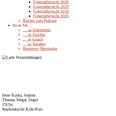
Folgenübersicht 2020
Folgenübersicht 2019
Folgenübersicht 2018
Folgenübersicht 2026
Bücher zum Podcast
Book Me…
… as Sopranistin
… as Teacher
… as Coach
… as Speaker
Bestmove Mentoring
Flor Peeters „Spaeculum Vitae“ für
Sopran und Orgel
18
April
2025
Irene Kurka, Sopran
Thomas Wegst, Orgel
15Uhr
Markuskirche Köln-Porz