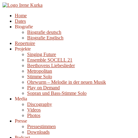
Zum
Inhalt
Home
springen
Dates
Biografie
Biografie deutsch
Biografie Englisch
Repertoire
Projekte
Singing Future
Ensemble SOCELL 21
Beethovens Liebeslieder
Metropolitan
Stimme Solo
Ohrwurm – Melodie in der neuen Musik
Play on Demand
Sopran und Bass-Stimme Solo
Media
Discography
Videos
Photos
Presse
Pressestimmen
Downloads
Podcast