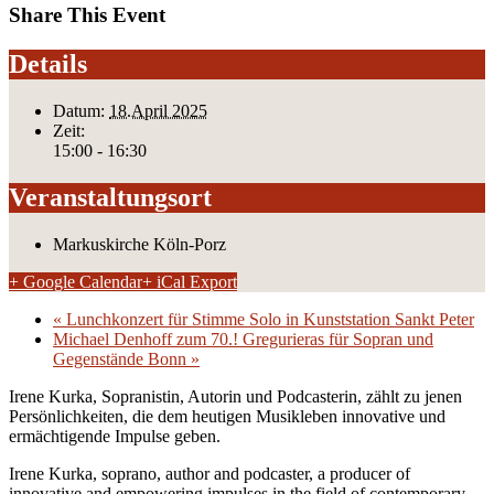
Share This Event
Details
Datum:
18.April 2025
Zeit:
15:00 - 16:30
Veranstaltungsort
Markuskirche Köln-Porz
+ Google Calendar
+ iCal Export
«
Lunchkonzert für Stimme Solo in Kunststation Sankt Peter
Michael Denhoff zum 70.! Gregurieras für Sopran und
Gegenstände Bonn
»
Irene Kurka, Sopranistin, Autorin und Podcasterin, zählt zu jenen
Persönlichkeiten, die dem heutigen Musikleben innovative und
ermächtigende Impulse geben.
Irene Kurka, soprano, author and podcaster,
a producer of
innovative and empowering impulses in
the field of contemporary