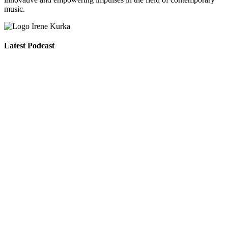
music.
Latest Podcast
295 – Interview with Michael Pisaro (best of)
Search Results placeholder