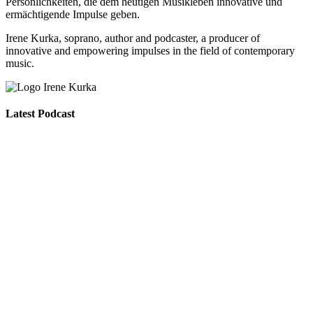
Persönlichkeiten, die dem heutigen Musikleben innovative und
ermächtigende Impulse geben.
Irene Kurka, soprano, author and podcaster,
a producer of
innovative and empowering impulses in
the field of contemporary
music.
Latest Podcast
295 – Interview with Michael Pisaro (best of)
Search Results placeholder