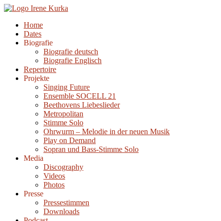
Zum
Inhalt
Home
springen
Dates
Biografie
Biografie deutsch
Biografie Englisch
Repertoire
Projekte
Singing Future
Ensemble SOCELL 21
Beethovens Liebeslieder
Metropolitan
Stimme Solo
Ohrwurm – Melodie in der neuen Musik
Play on Demand
Sopran und Bass-Stimme Solo
Media
Discography
Videos
Photos
Presse
Pressestimmen
Downloads
Podcast