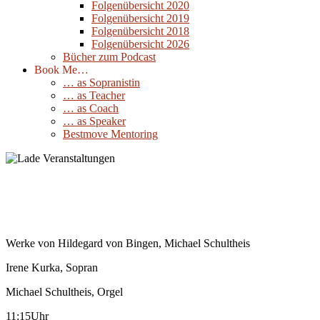
Folgenübersicht 2020
Folgenübersicht 2019
Folgenübersicht 2018
Folgenübersicht 2026
Bücher zum Podcast
Book Me…
… as Sopranistin
… as Teacher
… as Coach
… as Speaker
Bestmove Mentoring
Gottesdienst in St.Elisabeth in Hagen
02
November
2025
Werke von Hildegard von Bingen, Michael Schultheis
Irene Kurka, Sopran
Michael Schultheis, Orgel
11:15Uhr