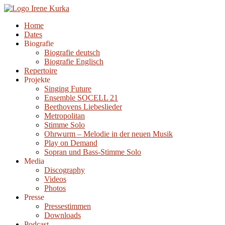
Zum
Inhalt
Home
springen
Dates
Biografie
Biografie deutsch
Biografie Englisch
Repertoire
Projekte
Singing Future
Ensemble SOCELL 21
Beethovens Liebeslieder
Metropolitan
Stimme Solo
Ohrwurm – Melodie in der neuen Musik
Play on Demand
Sopran und Bass-Stimme Solo
Media
Discography
Videos
Photos
Presse
Pressestimmen
Downloads
Podcast