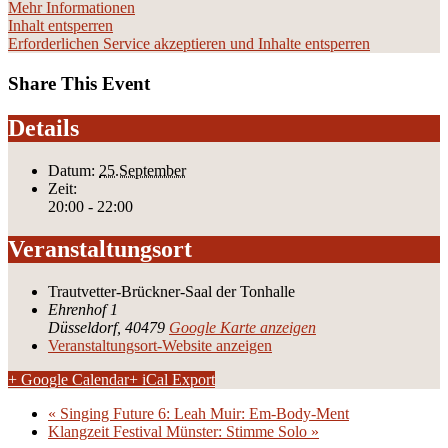
Mehr Informationen
Inhalt entsperren
Erforderlichen Service akzeptieren und Inhalte entsperren
Share This Event
Details
Datum:
25.September
Zeit:
20:00 - 22:00
Veranstaltungsort
Trautvetter-Brückner-Saal der Tonhalle
Ehrenhof 1
Düsseldorf
,
40479
Google Karte anzeigen
Veranstaltungsort-Website anzeigen
+ Google Calendar
+ iCal Export
«
Singing Future 6: Leah Muir: Em-Body-Ment
Klangzeit Festival Münster: Stimme Solo
»