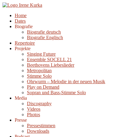
Zum
Inhalt
Home
springen
Dates
Biografie
Biografie deutsch
Biografie Englisch
Repertoire
Projekte
Singing Future
Ensemble SOCELL 21
Beethovens Liebeslieder
Metropolitan
Stimme Solo
Ohrwurm – Melodie in der neuen Musik
Play on Demand
Sopran und Bass-Stimme Solo
Media
Discography
Videos
Photos
Presse
Pressestimmen
Downloads
Podcast