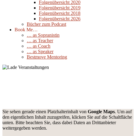
Folgenübersicht 2020
Folgenübersicht 2019
Folgenübersicht 2018
Folgenübersicht 2026
Bücher zum Podcast
Book Me…
… as Sopranistin
… as Teacher
… as Coach
… as Speaker
Bestmove Mentoring
Na hörn Sie mal , Konzert mit dem
notabu Ensemble, 100Jahre Kurtag
25
September
2026
Sie sehen gerade einen Platzhalterinhalt von
Google Maps
. Um auf
den eigentlichen Inhalt zuzugreifen, klicken Sie auf die Schaltfläche
unten. Bitte beachten Sie, dass dabei Daten an Drittanbieter
weitergegeben werden.