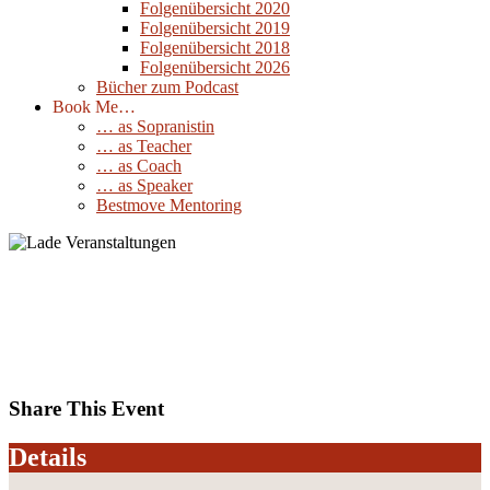
Folgenübersicht 2020
Folgenübersicht 2019
Folgenübersicht 2018
Folgenübersicht 2026
Bücher zum Podcast
Book Me…
… as Sopranistin
… as Teacher
… as Coach
… as Speaker
Bestmove Mentoring
Remus Georgescu Festival Timosouara
Rumania: Kurka Wistinghausen Duo
30
Oktober
2025
Share This Event
Details