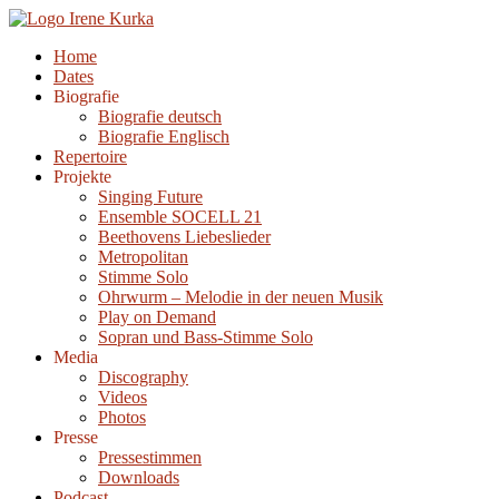
Zum
Inhalt
Home
springen
Dates
Biografie
Biografie deutsch
Biografie Englisch
Repertoire
Projekte
Singing Future
Ensemble SOCELL 21
Beethovens Liebeslieder
Metropolitan
Stimme Solo
Ohrwurm – Melodie in der neuen Musik
Play on Demand
Sopran und Bass-Stimme Solo
Media
Discography
Videos
Photos
Presse
Pressestimmen
Downloads
Podcast