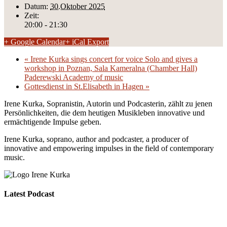
Datum:
30.Oktober 2025
Zeit:
20:00 - 21:30
+ Google Calendar
+ iCal Export
«
Irene Kurka sings concert for voice Solo and gives a
workshop in Poznan, Sala Kameralna (Chamber Hall)
Paderewski Academy of music
Gottesdienst in St.Elisabeth in Hagen
»
Irene Kurka, Sopranistin, Autorin und Podcasterin, zählt zu jenen
Persönlichkeiten, die dem heutigen Musikleben innovative und
ermächtigende Impulse geben.
Irene Kurka, soprano, author and podcaster,
a producer of
innovative and empowering impulses in
the field of contemporary
music.
Latest Podcast