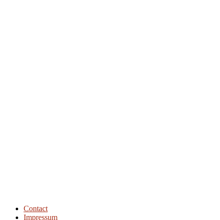
Show Episodes List
Next Episode
Contact
Impressum