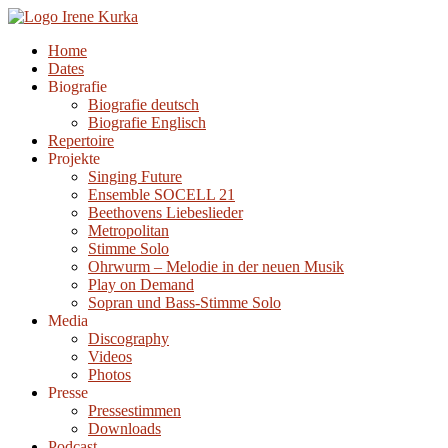
Zum
Inhalt
Home
springen
Dates
Biografie
Biografie deutsch
Biografie Englisch
Repertoire
Projekte
Singing Future
Ensemble SOCELL 21
Beethovens Liebeslieder
Metropolitan
Stimme Solo
Ohrwurm – Melodie in der neuen Musik
Play on Demand
Sopran und Bass-Stimme Solo
Media
Discography
Videos
Photos
Presse
Pressestimmen
Downloads
Podcast