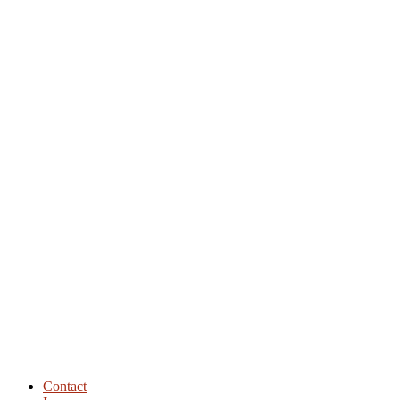
Show Episodes List
Next Episode
Contact