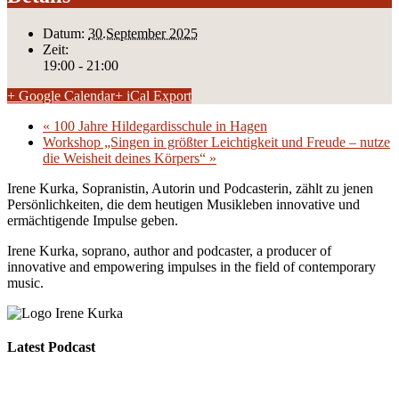
Datum:
30.September 2025
Zeit:
19:00 - 21:00
+ Google Calendar
+ iCal Export
«
100 Jahre Hildegardisschule in Hagen
Workshop „Singen in größter Leichtigkeit und Freude – nutze
die Weisheit deines Körpers“
»
Irene Kurka, Sopranistin, Autorin und Podcasterin, zählt zu jenen
Persönlichkeiten, die dem heutigen Musikleben innovative und
ermächtigende Impulse geben.
Irene Kurka, soprano, author and podcaster,
a producer of
innovative and empowering impulses in
the field of contemporary
music.
Latest Podcast