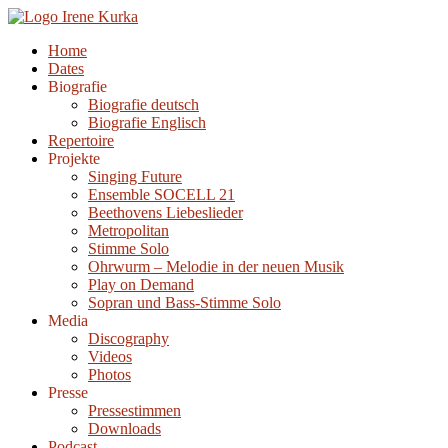
Zum
Inhalt
Home
springen
Dates
Biografie
Biografie deutsch
Biografie Englisch
Repertoire
Projekte
Singing Future
Ensemble SOCELL 21
Beethovens Liebeslieder
Metropolitan
Stimme Solo
Ohrwurm – Melodie in der neuen Musik
Play on Demand
Sopran und Bass-Stimme Solo
Media
Discography
Videos
Photos
Presse
Pressestimmen
Downloads
Podcast