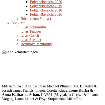
Folgenübersicht 2020
Folgenübersicht 2019
Folgenübersicht 2018
Folgenübersicht 2026
Bücher zum Podcast
Book Me…
… as Sopranistin
… as Teacher
… as Coach
… as Speaker
Bestmove Mentoring
Vocations – open space Poetische Sounds
und Klangexperimente Berlin
30
September
2025
Mit: barblina c, Axel Bauni & Michael Pflumm, Ms. Butterfly &
Joseph James Francis, Imeon, Coretta Klaue,
Irene Kurka &
Anna-Katharina Schau,
LAB51 (Magdalena Cerezo & Johanna
Vargas), Laura Leiner & Elsye Suquilanda, Lilian Robl