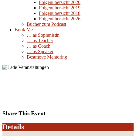
Folgenübersicht 2020
Folgenübersicht 2019
Folgenübersicht 2018
Folgenübersicht 2026
Bücher zum Podcast
Book Me…
… as Sopranistin
… as Teacher
… as Coach
… as Speaker
Bestmove Mentoring
Workshop: in Bewegung bleiben trotz
Stillstand
25
Mai
2025
Share This Event
Details