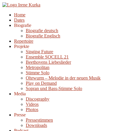
Zum
Inhalt
Home
springen
Dates
Biografie
Biografie deutsch
Biografie Englisch
Repertoire
Projekte
Singing Future
Ensemble SOCELL 21
Beethovens Liebeslieder
Metropolitan
Stimme Solo
Ohrwurm – Melodie in der neuen Musik
Play on Demand
Sopran und Bass-Stimme Solo
Media
Discography
Videos
Photos
Presse
Pressestimmen
Downloads
Podcast